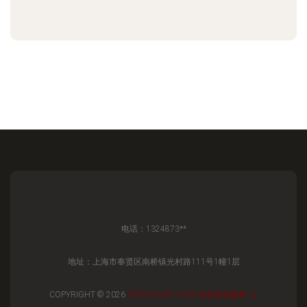
电话：1324873**
地址：上海市奉贤区南桥镇光村路111号1幢1层
COPYRIGHT © 2026
WWW.DSJRT.COM
信息咨询服务
上