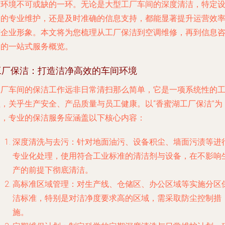
作环境不可或缺的一环。无论是大型工厂车间的深度清洁，特定
备的专业维护，还是及时准确的信息支持，都能显著提升运营效
与企业形象。本文将为您梳理从工厂保洁到空调维修，再到信息
询的一站式服务概览。
工厂保洁：打造洁净高效的车间环境
工厂车间的保洁工作远非日常清扫那么简单，它是一项系统性的
程，关乎生产安全、产品质量与员工健康。以“香蜜湖工厂保洁”为
例，专业的保洁服务应涵盖以下核心内容：
深度清洗与去污
：针对地面油污、设备积尘、墙面污渍等进
专业化处理，使用符合工业标准的清洁剂与设备，在不影响
产的前提下彻底清洁。
高标准区域管理
：对生产线、仓储区、办公区域等实施分区
洁标准，特别是对洁净度要求高的区域，需采取防尘控制措
施。