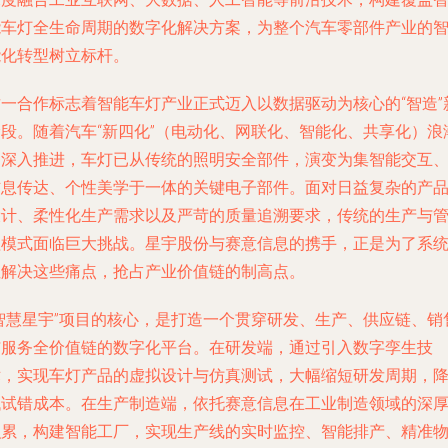
能车灯全生命周期的数字化解决方案，为整个汽车零部件产业的
能化转型树立标杆。
这一合作标志着智能车灯产业正式迈入以数据驱动为核心的“智造”
阶段。随着汽车“新四化”（电动化、网联化、智能化、共享化）浪
的深入推进，车灯已从传统的照明安全部件，演变为集智能交互
信息传达、个性美学于一体的关键电子部件。面对日益复杂的产
设计、柔性化生产需求以及严苛的质量追溯要求，传统的生产与
理模式面临巨大挑战。星宇股份与赛意信息的携手，正是为了系
性解决这些痛点，抢占产业价值链的制高点。
“智慧星宇”项目的核心，是打造一个贯穿研发、生产、供应链、销
与服务全价值链的数字化平台。在研发端，通过引入数字孪生技
术，实现车灯产品的虚拟设计与仿真测试，大幅缩短研发周期，
低试错成本。在生产制造端，依托赛意信息在工业制造领域的深
积累，构建智能工厂，实现生产线的实时监控、智能排产、精准