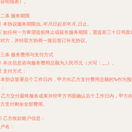
内容明细表》。
二条 服务期限
.1 本协议服务期限自
_年
月
日起至
年
月
_日止。
.2 如任何一方希望提前终止或延长服务期限，需提前三十日书面
知对方，并经双方协商一致后签订补充协议。
第三条 服务费用与支付方式
.1 本次信息咨询服务费用总额为人民币
元（大写：
__）。
.2 支付方式：
) 本协议签署后
个工作日内，甲方向乙方支付费用总额的
%作为预
款；
) 乙方交付最终服务成果并经甲方书面确认后
个工作日内，甲方
乙方支付剩余全部费用。
.3 乙方收款账户信息：
开户名：