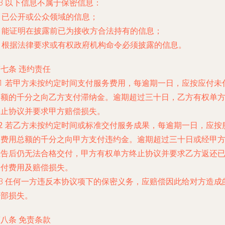
.3 以下信息不属于保密信息：
) 已公开或公众领域的信息；
) 能证明在披露前已为接收方合法持有的信息；
) 根据法律要求或有权政府机构命令必须披露的信息。
七条 违约责任
.1 若甲方未按约定时间支付服务费用，每逾期一日，应按应付未
金额的千分之
向乙方支付滞纳金。逾期超过三十日，乙方有权单
终止协议并要求甲方赔偿损失。
.2 若乙方未按约定时间或标准交付服务成果，每逾期一日，应按
务费用总额的千分之
向甲方支付违约金。逾期超过三十日或经甲
催告后仍无法合格交付，甲方有权单方终止协议并要求乙方返还
支付费用及赔偿损失。
.3 任何一方违反本协议项下的保密义务，应赔偿因此给对方造成
全部损失。
八条 免责条款